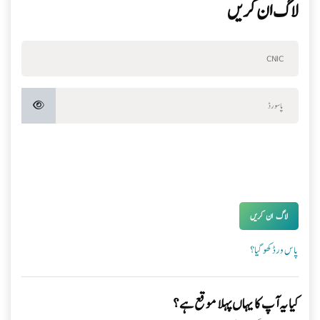
لاگ ان کریں
صارف نام
نیا اکاؤنٹ بنانے کے لیے جائیں
پاسورڈ
لاگ ان کریں
پاس ورڈ کھو گیا؟
کیا یہ آپ کا یہاں پہلا موقع ہے؟