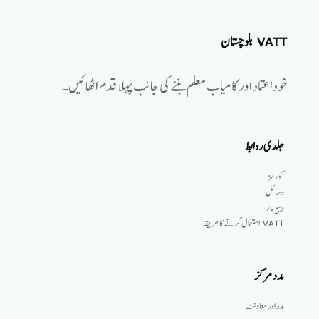
VATT بلوچستان
خوداعتماد اور کامیاب معلم بننے کی جانب پہلا قدم اٹھائیں۔
جلدی روابط
کورسز
وسائل
ویبینار
VATT استعمال کرنے کا طریقہ
مدد مرکز
مدد اور معاونت