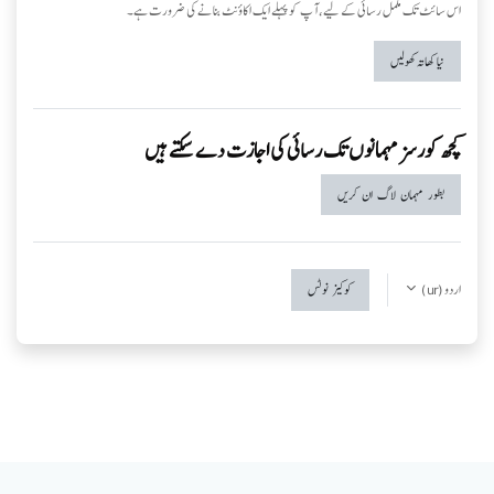
اس سائٹ تک مکمل رسائی کے لیے، آپ کو پہلے ایک اکاؤنٹ بنانے کی ضرورت ہے۔
نیا کھاتہ کھولیں
کچھ کورسز مہمانوں تک رسائی کی اجازت دے سکتے ہیں
بطور مہمان لاگ ان کریں
اردو ‎(ur)‎
کوکیز نوٹس