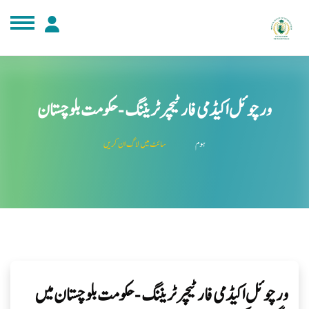
صل مواد کی طرف جائیں
ورچوئل اکیڈمی فار ٹیچر ٹریننگ - حکومت بلوچستان
ہوم
سائٹ میں لاگ ان کریں
ورچوئل اکیڈمی فار ٹیچر ٹریننگ - حکومت بلوچستان میں