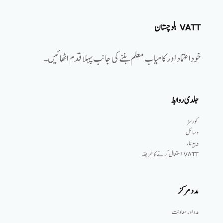
VATT بلوچستان
خوداعتماد اور کامیاب معلم بننے کی جانب پہلا قدم اٹھائیں۔
جلدی روابط
کورسز
وسائل
ویبینار
VATT استعمال کرنے کا طریقہ
مدد مرکز
مدد اور معاونت